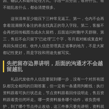
因、确认人和最终处理方式。字段一旦分层，谁补什么、谁
不能乱改什么，都会清楚很多。
这张清单至少能压下三种常见返工。第一，仓内不会再
拿着混满聊天备注的表去找真正的导入字段。第二，客服不
会再把回传截图当成永久留档，后面追问时翻半天群聊。第
三，售后不会只留下“已处理”三个字，等月底对账或复盘时
再回头猜过程。收件人信息管理真正省事的地方，不是大家
都记性更好，而是字段和用途先被写实。
先把留存边界讲明，后面的沟通才不会越
留越乱
礼品代发收件人信息要留到哪一步，没有一个对所有团
队都完全相同的日期答案，但一定有一条通用判断线：执行
资料跟着可执行状态走，节点资料跟着回传说明走，售后资
料跟着责任闭环走。哪一类资料服务哪个动作，谁负责维
护，到了哪个节点停止改动，这三件事只要先讲明，资料就