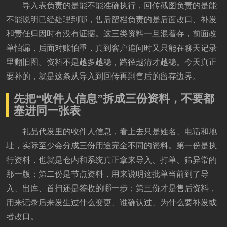
导入表负责的是能不能准确执行，回传截图负责的是能
不能说明已经处理到哪，售后留档负责的是后面改口、补发
和责任归因时有没有证据。这三类资料一旦混着存，前面改
单怕漏，后面对账怕重，真到客户追问时又只能在聊天记录
里翻旧图。资料不是越多越稳，路径越清才越稳。今天真正
要补的，就是这条从导入到回传再到售后的留存边界。
先把“收件人信息”拆成三份资料，不要都
塞进同一张表
礼品代发里的收件人信息，看上去只是姓名、电话和地
址，实际至少会分成三份用途完全不同的资料。第一份是执
行资料，也就是仓内和系统真正拿来导入、打单、筛异常的
那一版；第二份是节点资料，用来说明这批单当前到了导
入、出库、首扫还是签收的哪一步；第三份才是售后资料，
用来记录后来发生过什么变更、谁确认过、为什么要补发或
者改口。