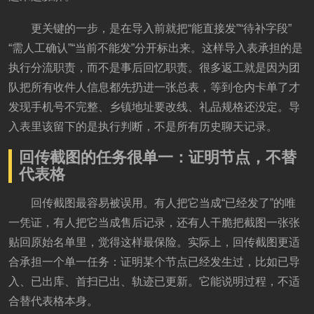
更关键的一步，是在导入前就把“能直接发”“待补字段”
“需人工确认”“当前不能发”分开标出来。这样导入表承担的是
执行分流职责，而不是事后回忆职责。很多返工就是因为团
队把所有收件人信息都先扔进一张总表，等到仓内卡单了才
发现手机号不完整、乡镇地址要改线、礼品规格还没定。导
入表里该留下的是执行判断，不是所有历史聊天记录。
回传截图的任务很单一：证明节点，不替
代表格
回传截图最容易被误用。有人把它当成“已经发了”的唯
一凭证，有人把它当成售后记录，还有人干脆把截图一张张
贴回原始名单里，觉得这样最保险。实际上，回传截图更适
合承担一个单一任务：证明某个节点已经发生过，比如已导
入、已出库、首扫已出、轨迹已更新。它能说明过程，不适
合替代表格本身。