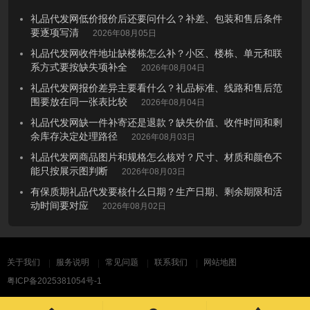
礼品代发网低价报价后还要问什么？补差、包装和售后条件
要逐项写清
2026年08月05日
礼品代发网收件地址缺楼栋怎么补？小区、楼栋、单元和联
系方式要按缺失项补全
2026年08月04日
礼品代发网报价差异主要看什么？礼品标准、线路和售后范
围要放在同一张表比较
2026年08月04日
礼品代发网缺一件补寄还是退款？缺失价值、收件时间和剩
余库存决定处理路径
2026年08月03日
礼品代发网商品图片和规格怎么核对？尺寸、材质和颜色不
能只按展示图判断
2026年08月03日
有保质期礼品代发要核什么日期？生产日期、剩余期限和活
动时间要对应
2026年08月02日
关于我们
服务说明
常见问题
联系我们
网站地图
粤ICP备2025381054号-1