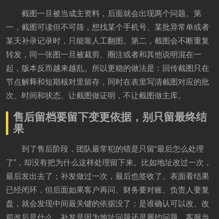
截图一旦被当成主资料，后面就会出现两个问题。第
一，截图可读但不可筛，想找某个手机号、某批异常单或者
某天补录记录时，只能靠人工翻图。第二，截图会不断重复
转发，同一张图一旦被裁剪、圈注或者和其他说明混在一
起，版本反而越来越乱。所以更稳的做法是：回传截图只在
节点解释和短期核对里留存，同时在表里写清截图对应的批
次、时间和状态。让截图做证明，不让截图做主库。
售后留档要留下变更依据，别只留最终结
果
到了售后阶段，团队最常犯的错是只留“最后怎么处理
了”，却没有把为什么这样处理留下来。比如地址改过一次，
最后发出去了；补发做过一次，最后也签收了。表面看结果
已经闭环，但后面如果客户再问、财务要对账、负责人要复
盘，就会发现中间最关键的依据没了：是谁确认可以改、改
前改后是什么、补发是因为地址问题还是履约问题、客服当