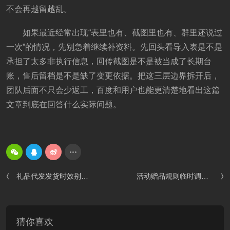
不会再越留越乱。
如果最近经常出现“表里也有、截图里也有、群里还说过
一次”的情况，先别急着继续补资料。先回头看导入表是不是
承担了太多非执行信息，回传截图是不是被当成了长期台
账，售后留档是不是缺了变更依据。把这三层边界拆开后，
团队后面不只会少返工，百度和用户也能更清楚地看出这篇
文章到底在回答什么实际问题。
礼品代发发货时效别先说满，观察窗口、改口节点和补救顺序要拆开
活动赠品规则临时调整后谁先改口？已下单、待下单和异常订单不要共用一条通知
猜你喜欢