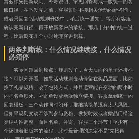
营必须先把新规则、补寄说明、常见问答写成一版统一的客
服口径，在下发完之前，客服暂时不接相关活动的新咨询，
或者只回复“活动规则升级中，稍后统一通知”。等所有客服
确认完新口径，再开放新客户的承接。那几十分钟的统一过
程，比后期花几个小时处理客诉划算。
两条判断线：什么情况继续接，什么情况
必须停
实际问题回到原点：规则改了，今天后面的单子还接不
接？可以分开看。如果活动规则变动停留在奖品层面，比如
换了礼品规格、改了包装方式，并且运营能在变动的两小时
内把名单锁死、补寄单设成新版独立链接、客服拿到统一的
回复模板，三个动作同时闭环，那继续接单没有太大风险。
但如果规则变动牵涉到参与资格、发货时效或者赠品门槛这
类结构性调整，而且名单、补寄、客服三个环节里至少有一
个还挂着旧版本的流程，此时最合理的决定不是“先接再