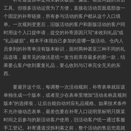
工具。但很多活动运营为了方便，直接在活动页面底部放一
个固定的补寄链接，所有参与活动的客户都从这个入口填
单。一次规则变更后，旧版活动的客户和新版活动的客户同
时用这个入口提申请，提交的补寄原因只写“未收到礼品”或
“礼品破损”，根本不体现自己参加的是哪一版活动。仓内人
员拿到的补寄单没有版本标识，面对两种甚至三种不同的礼
品选项，最常见的做法是统一发当前库存最多的那一款，结
果要么客户收到重复礼品，要么收到与订单完全无关的东
西。
要避开这个坑，每调整一次活动规则，补寄表单就应该
单独生成一个版本，或者至少在表单里增加“活动名称及规则
版本”的选择项，让后台能自动对应礼品规格。如果技术条件
不允许做动态表单，最差也要在补寄入口说明里标明只限某
时间之后参与的新活动客户使用，旧活动客户统一通过客服
手工登记。补寄通道没拆利索之前，整个活动的售后兜底就