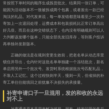
常按照下单时间的顺序生成拣货批次。结果同一张订单，可
能因为活动版本不一致被拆成两个包裹，或者发出一款已经
淘汰的礼品。对代发来说，每一单发错都意味着至少一次补
寄加上一次退回处理，运费成本和包装损耗比正常订单高出
好几倍。而且在这种交错状态下，仓内没有明确规则可以人
力判断该发哪个版本，只能全部先发旧库存，等到客户投诉
再单独补发新版本。
正确的做法是在规则变更生效前，把老名单从动态库里
锁住并导出，仓内针对这批名单单独建一个冻结批次，新名
单启用另外一个批次号。发货时系统根据批次号匹配礼品，
不靠人工记忆。这个过程快则半天，慢则一天，但省掉的补
寄工单往往能填回之前犹豫不决损失的承接量。
补寄申请口子一旦混用，发的和收的永远
对不上
补寄通道原本是用来解决破损、漏发、错发问题的售后