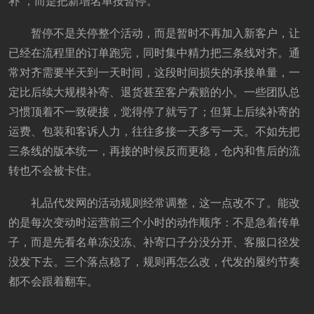
补”，而是把新增名单按暂停。
暂停不是关停整个活动，而是暂时不再加入新客户，让
已经在流程里的订单跑完，同时集中精力把三条线对齐。通
常对齐需要半天到一天时间，这段时间损失的承接单量，一
定比后续大规模补寄、退货甚至客户索赔的小。一些团队总
习惯顶着不一致硬接，觉得停了就亏了；但算上后续补寄的
运费、包装和客诉人力，往往多接一天多亏一天。不如先把
三条线的版本统一，再接的时候反而更稳，仓内和售后的流
转也不会被卡住。
礼品代发网的活动规则经常调整，这一点改不了。能改
的是每次变动时运营前三个小时的动作顺序：不是急着传单
子，而是先看名单冻没冻、补寄口子分没分开、客服口径发
没发下去。三个落点稳了，规则再怎么改，代发的履约节奏
都不会跟着翻车。