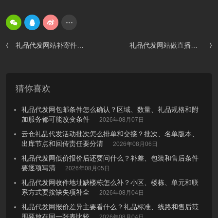
礼品代发网站补寄件进仓后还能换礼品吗？批次锁定、替代范围和客服承诺要一起核
礼品代发网站做直播间抽奖赠品到底适不适合？中奖核验、发放窗口和补寄解释决定了后面要扛多少压力
猜你喜欢
礼品代发网包邮条件怎么确认？区域、数量、礼品规格和附
加服务都可能改变条件
2026年08月07日
云仓礼品代发活动批次怎么排单和交接？批次、名单版本、
出库节点和回传责任要分清
2026年08月06日
礼品代发网低价报价后还要问什么？补差、包装和售后条件
要逐项写清
2026年08月05日
礼品代发网收件地址缺楼栋怎么补？小区、楼栋、单元和联
系方式要按缺失项补全
2026年08月04日
礼品代发网报价差异主要看什么？礼品标准、线路和售后范
围要放在同一张表比较
2026年08月04日