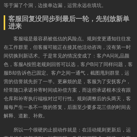
等于漏了个洞，边接单边漏，运营永远在填坑。
客服回复没同步到最后一轮，先别放新单
进来
客服端是最容易被低估的风险点。规则变更通知往往发
在工作群里，但客服可能正在接其他活动咨询，没有第一时
间切换到新话术。于是常见的情况变成了：客户A问礼品颜
色，客服A按照老规则回答可以选，客户B问了同样问题，客
服B却告诉色已固定。客户之间一通气，截图甩到群里，运
营的信誉就先折了一半。更麻烦的是，客服为了安抚客户，
经常随口承诺补寄时间或补偿方案，而这些承诺根本没有跟
仓库和补寄执行端核对过可行性。规则调整后的头两天，客
服每产生一条不一致的答复，后面至少要多花三倍的时间去
解释、道歉、补救。
所以一个很硬的止损动作就是：在活动规则更新后，运