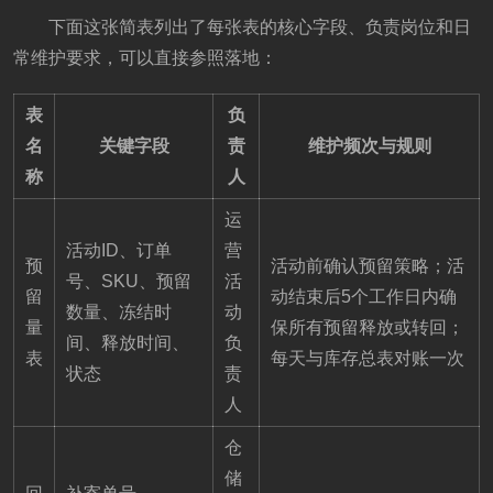
下面这张简表列出了每张表的核心字段、负责岗位和日
常维护要求，可以直接参照落地：
表
负
名
关键字段
责
维护频次与规则
称
人
运
活动ID、订单
营
预
活动前确认预留策略；活
号、SKU、预留
活
留
动结束后5个工作日内确
数量、冻结时
动
量
保所有预留释放或转回；
间、释放时间、
负
表
每天与库存总表对账一次
状态
责
人
仓
储