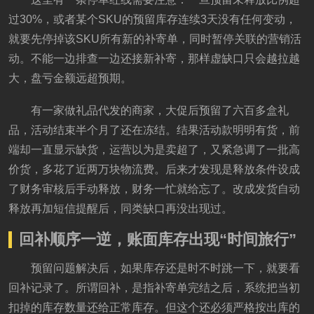
过30%，或者某个SKU的预留库存连续3天没有任何变动，
就要先停掉该SKU所有新的补寄单，同时暂停关联的营销活
动。不能一边排查一边还接新补寄，那样虚缺口只会越拉越
大，盘亏金额远超预期。
有一家做礼品代发的商家，大促后预留了六百多盒礼
品，活动结束半个月了还在冻结。结果活动款明明有货，前
端却一直显示缺货，运营以为是卖超了，又紧急调了一批高
价货，多花了近两万块物流费。后来才发现是释放条件设成
了财务审核后手动释放，财务一忙就给忘了。改成发货自动
释放再加短信提醒后，同类缺口再没出现过。
回补顺序一逆，账面库存出现“时间旅行”
预留问题解决后，如果库存还是时不时跳一下，就要看
回补记录了。所谓回补，是指补寄单完结之后，系统把当初
扣掉的库存数量还给正常库存。但这个还必须严格按出库的