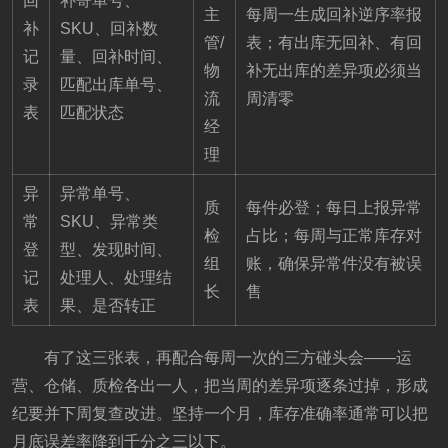
回
补寄单号、
主
每周一生成回补逆序率报
补
SKU、回补数
管/
表；有出库无回补、有回
记
量、回补时间、
物
补无出库的差异项必须当
录
匹配出库单号、
流
周清零
表
匹配状态
经
理
异
异常单号、
质
每件必登；每日上报异常
常
SKU、异常类
检
占比；每周与正常库存对
登
型、发现时间、
组
账，确保异常件没有被误
记
处理人、处理结
长
售
表
果、是否转正
有了这三张表，再配合每周一次的三方碰头会——运
营、仓储、质检各出一人，把当周的差异项逐条过掉，形成
纪要并下周复查改进。坚持一个月，库存准确率通常可以把
月底误差率降到千分之三以下。