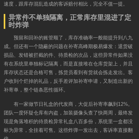
速度，跟库存混乱造成的客诉赔付相比，完全不值一提。
异常件不单独隔离，正常库存里混进了定
时炸弹
预留和回补的账管顺了，库存准确率一般能提升到八九
成。但还有一个隐蔽的问题在补寄高峰期极易爆发：退货破
损品、发错被拦截的件、待质检的次品，这些异常件如果没
有在系统里单独标记隔离，而是直接堆在仓库货架上，并且
库存状态还是合格可售，拣货员看到有货就会拣走发出。客
户收到个烂掉的礼品，反手差评加补寄申请，又制造出新的
补寄单，整个链条恶性循环。
有一家做节日礼盒的代发商，大促后补寄率飙到12%。
团队一度怀疑仓库有内盗，加装摄像头查了快两周，最终发
现是角落堆积的待质检异常礼盒八百多份，系统里一盒都没
标为异常，全挂着可售。这些炸弹一发出去，客诉率直接翻
倍。