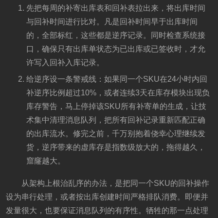
先把每周的补寄出库表和回补表拉出来，将出库时间
与回补时间进行比对。凡是回补时间早于出库时间
的，全部标红，这些都是逆序记录。同时检查系统接
口，确保只有出库单状态为已出库或已签收时，才允
许写入回补入库记录。
给逆序设一条警戒线：如果同一个SKU在24小时内回
补逆序比例超过10%，或者连续3天在库存模块出现负
库存警告，马上停掉该SKU所有补寄单的生成，让技
术集中清理消息队列，把所有回补记录重新匹配正确
的出库流水。修完之前，千万别抱着侥幸心理继续发
货，逆序带来的虚库存是指数级放大的，拖得越久，
窟窿越大。
从架构上根治乱序的办法，是把同一个SKU的回补操作
设为串行处理，或者按出库创建时间严格排队消费。即便并
发量很大，也要保证消息队列的有序性。牺牲的那一点处理