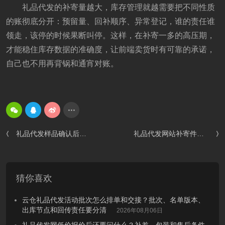
礼品代发的补寄量越大，库存管理就越需要把不同性质
的账彻底分开：预留量、回补顺序、异常登记，谁的责任谁
领走，该停的时候果断叫停。这样，在补寄一多的高压期，
才能稳住库存数据的准确度，让前端卖货时有可靠的承诺，
自己也不用再背锅和通宵对账。
礼品代发样品确认后能直接放量吗？三项关键信息未同步别急上马批量生产
礼品代发网站补寄件进仓后还能换礼品吗？批次锁定、替代范围和客服承诺要一起核
猜你喜欢
云仓礼品代发活动批次怎么排单和交接？批次、名单版本、
出库节点和回传责任要分清
2026年08月06日