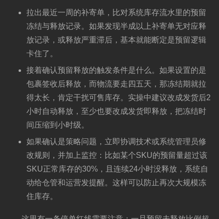
拉出最近一周的补寄单，比对系统库存流水里的预留
冻结与释放记录。如果发现半成以上补寄单无对应释
放记录，或释放严重滞后，基本就能断定是预留逻辑
卡住了。
接着确认预留释放的触发条件是什么。如果设置的是
包裹签收后释放，而物流要走四五天，那冻结期就拉
得太长，肯定干扰可售库存。实操中建议改成发货后2
小时自动释放，至少也要改成发货即释放，把冻结时
间压缩到小时级。
如果确认是策略问题，立即协调技术或系统管理员修
改规则，并加上监控：比如某个SKU的预留量超过该
SKU正常库存的30%，且连续24小时没释放，系统自
动给仓管和运营发提醒。这样可以防止再次大规模冻
住库存。
这里有一条停单红线需要注意：一旦预留未释放比例超