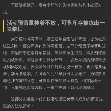
下面逐项拆开，看每个环节的失控机制与具体处置方
式。
活动预留量挂着不放，可售库存被冻出一
块缺口
为了应对补寄高峰，运营通常会预估补寄量，提前在系
统里划出一部分库存作为补寄预留。这部分预留库存暂时冻
结，不能用于正常订单发货。等补寄单生成后，再从预留量
里扣减出库。问题就出在释放环节——多数系统的预留释放
规则比较粗放，要么等到月底对账才统一释放，要么需要运
营手动逐条取消。而补寄的商品早就出库发走了，预留数量
却还挂在冻结状态，可售库存虽然显示有货，但实际分不
到，只能去超卖或调拨，一来二去账面就出现虚缺口。
这部分由谁查？优先找活动运营负责人或系统管理员。
查的方法也简单：