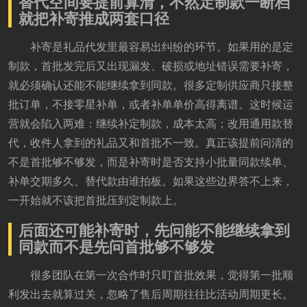
替代空间要提前算清，不然定制款一断档
就把补寄推成两套口径
补寄是礼品代发里最容易出纠纷的环节。如果用的是定
制款，首批发完后又出现漏发、破损或地址错误需要补寄，
就必须确认还能不能继续拿到同款。很多定制供应商只接整
批订单，不接零星补单，或者补单单价高得离谱。这时候运
营就会陷入两难：继续补定制款，成本太高；改用通用款替
代，收件人拿到的礼品又和首批不一致。真正该提前问清的
不是首批够不够发，而是补寄时是否支持小批量同款续单、
补单交期多久、替代款由谁拍板。如果这些边界答不上来，
一开始就不该把首批压到定制款上。
后面还可能补寄时，先问能不能继续拿到
同款而不是先问首批够不够发
很多团队在第一次合作时只盯首批效果，觉得第一批顺
利发出去就算过关，忽略了售后周期往往比活动周期更长。