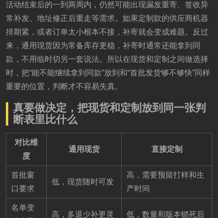
活动结束后的一到两周内，仍然可能出现漏发重寄、签收异
常补发、地址修正后重走等需求。如果定制款的供应商机器
排期紧，或者订单太小根本不接，补寄就会变成难题。反过
来，通用现货因为常备库存更稳，补寄时通常还能拿到同
款，不用临时切另一套说法。所以在现货和定制之间做选择
时，把“能不能继续拿到同款”放到和“首批发货够不够快”同样
重要的位置，判断才不容易失真。
真要做决定，把现货和定制放到同一张判
断表里比什么
对比维
通用现货
直接定制
度
首批窗
高，需要预留打样和生
低，现货随时可发
口要求
产时间
名单变
高，多退少补更灵
低，数量和版本锁死后