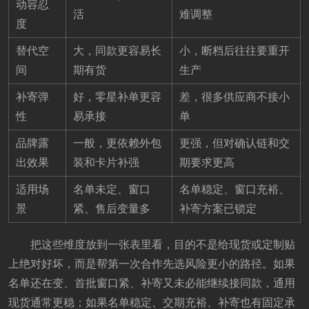
动容忍
活
难调整
度
替代空
大，同款更容易长
小，断档后往往要重开
间
期有货
生产
补寄弹
好，零星补单更容
差，很多供应商不接小
性
易承接
单
品牌露
一般，更依赖外包
更强，但对确认链和交
出效果
装和卡片补强
期要求更高
适用场
名单未定、窗口
名单稳定、窗口充裕、
景
紧、售后变量多
补寄方案已锁定
把这些维度放到一张表里看，目的不是给现货或定制贴
上绝对好坏，而是帮第一次合作先选风险更小的路径。如果
名单还在变、首批窗口紧、补寄又未必能继续接同款，通用
现货通常更稳；如果名单稳定、交期充裕、补寄也有固定承