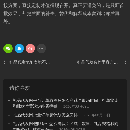
接方案，直接定制才值得现在开。真正要避免的，是只盯首
批效果，却把后面的补寄、替代和解释成本留到出库后再
补。
礼品代发地址表能不能直接发？重复收件、风险备注和补寄责任没核清要暂缓
礼品代发合作里客户一句尽快发，谁来把承诺改成可执行口径？客服回复、仓内排期和异常兜底别各写一版
猜你喜欢
礼品代发网平台订单取消后怎么拦截？取消时间、打单状态
和批次位置决定能否拦截
2026年08月09日
礼品代发网批量订单超计划怎么安排
2026年08月08日
礼品代发网包邮条件怎么确认？区域、数量、礼品规格和附
加服务都可能改变条件
2026年08月07日