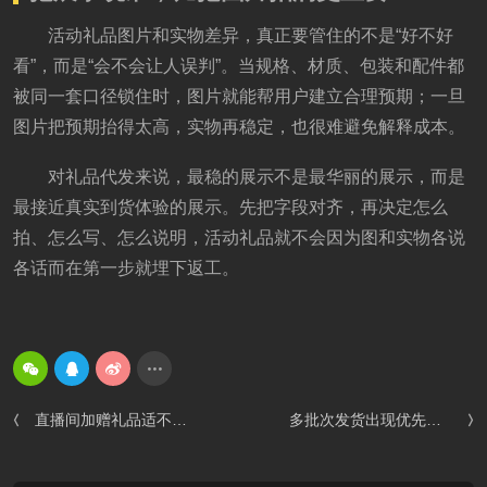
活动礼品图片和实物差异，真正要管住的不是“好不好
看”，而是“会不会让人误判”。当规格、材质、包装和配件都
被同一套口径锁住时，图片就能帮用户建立合理预期；一旦
图片把预期抬得太高，实物再稳定，也很难避免解释成本。
对礼品代发来说，最稳的展示不是最华丽的展示，而是
最接近真实到货体验的展示。先把字段对齐，再决定怎么
拍、怎么写、怎么说明，活动礼品就不会因为图和实物各说
各话而在第一步就埋下返工。
直播间加赠礼品适不适合走礼品代发？名单节奏、客服回话和补寄边界要先定
多批次发货出现优先级冲突怎么办？活动单、老客单和补发单要分层处理