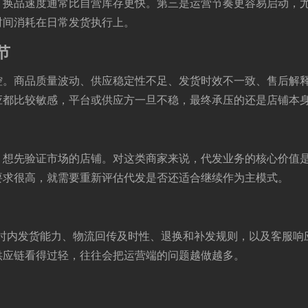
，换品速度通常比自营库存更快。第三是运营节奏更容易启动，
时间消耗在日常发货执行上。
节
控。商品质量波动、供应稳定性不足、发货时效不一致、售后解
应都比较敏感，平台或供应方一旦不稳，最终承压的还是店铺本
、想先验证市场的店铺。对这类商家来说，代发业务的核心价值
要求很高，就需要重新评估代发是否还适合继续作为主模式。
小时内发货能力、物流回传及时性、退换和补发规则，以及客服
供应链看得过轻，往往会把运营端的问题越做越多。