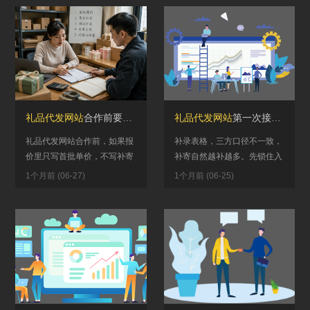
礼品代发网站
合作前要不要把补寄上限先写进报价？首批履约、售后补发和偏远补差别等月底再补
礼品代发网站
第一次接拉新赠品单，后面补寄为什么会越滚越多？名单来源、发放节奏和领取规则常常前后不一
礼品代发网站合作前，如果报
补录表格，三方口径不一致，
价里只写首批单价，不写补寄
补寄自然越补越多。先锁住入
上限、偏远补差和售后补发触
口、批次和截止时间，补寄量
1个月前 (06-27)
1个月前 (06-25)
发条件，后面最容易乱的不是
才会真正开始往下掉。 礼品代
金额本...
发网...