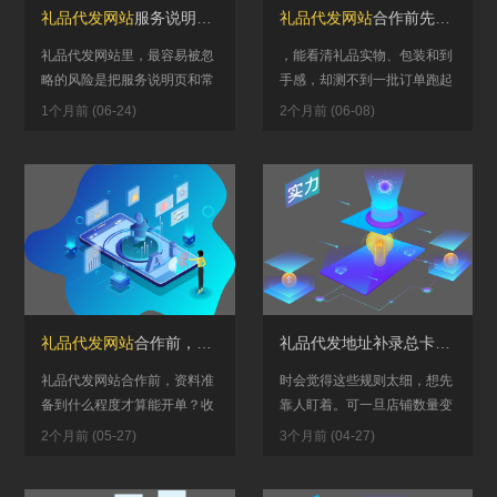
礼品代发网站
服务说明页和常见问题页怎么分工？首页承接、专题承接和售后入口不能打架
礼品代发网站
合作前先试样还是先试一批真实名单？回传速度、补寄概率和客服解释成本一起看
礼品代发网站里，最容易被忽
，能看清礼品实物、包装和到
略的风险是把服务说明页和常
手感，却测不到一批订单跑起
见问题页写成两份重复的清
来后的回传速度、补寄概率和
1个月前 (06-24)
2个月前 (06-08)
单。客服团队常常发现：用户
客服解释成本。用户搜索礼品
看完首页...
代发网...
礼品代发网站
合作前，资料准备到什么程度才算能开单？收件信息、回传字段和确认权限别边做边补
礼品代发地址补录总卡在发货后？先把收口时间、改单权限和晚到名单处理顺序定下来
礼品代发网站合作前，资料准
时会觉得这些规则太细，想先
备到什么程度才算能开单？收
靠人盯着。可一旦店铺数量变
件信息、回传字段和确认权限
多、咨询量上来，靠经验顶住
2个月前 (05-27)
3个月前 (04-27)
别边做边补...
的办法就会迅速失效。像礼品
代发网...