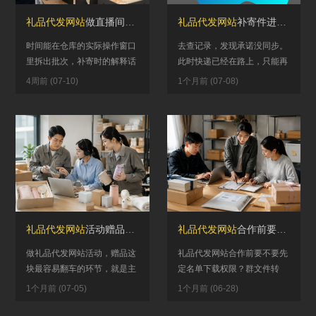
礼品代发网站
做直播间抽奖赠品到底适不适合？中奖核验、发放窗口和补寄解释决定了后面要扛多少压力
礼品代发网站
补寄件进仓后还能换礼品吗？批次锁定、替代范围和客服承诺要一起核
时间能在仓库的实际操作窗口
去查记录，发现承诺没同步。
里拆出批次，补寄时的解释话
此时快递已经在路上，只能再
术能做到一句话说清不绕弯，
发一次补寄，双倍成本。更严
4周前 (07-10)
1个月前 (07-08)
那直播间抽奖的赠品交给礼品
重的是，客户会觉得这家礼品
代发网...
代发网...
礼品代发网站
活动赠品，替代款到底要不要提前定？看完这4点再决定
礼品代发网站
合作前要不要先定名单下载权限？群文件转存、回传导出和售后留档别默认共用
做礼品代发网站活动，赠品这
礼品代发网站合作前要不要先
块最容易翻车的环节，就是主
定名单下载权限？群文件转
款一缺货才临时找替代款。这
存、回传导出和售后留档别默
1个月前 (07-05)
1个月前 (06-28)
种情况一旦发生，补货窗口、
认共用...
材质差...