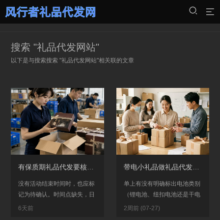
搜索 "
礼品代发网站
"
以下是与搜索搜索 "
礼品代发网站
"相关联的文章
有保质期礼品代发要核什么日期？生产日期、剩余期限和活动时间要对应
带电小礼品做礼品代发发货前要确认什么？电池类型、包装方式和线路条件要提前核实
没有活动结束时间时，也应标
单上有没有明确标出电池类别
记为待确认。时间点缺失，日
（锂电池、纽扣电池还是干电
期比较就没有落脚点，不能把
池），再看包装方案是否通过
6天前
2周前 (07-27)
模糊的时间描述直接交给礼品
了运输安全测试，最后找礼品