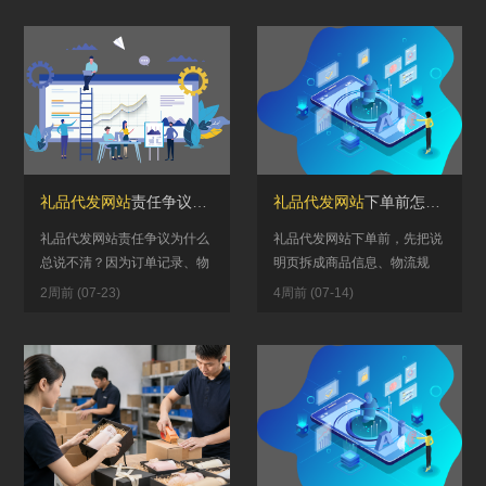
代发网...
代发网...
礼品代发网站
责任争议为什么总说不清？订单、物流和沟通记录要对到同一件事
礼品代发网站
下单前怎么核对说明？商品信息、物流规则和售后边界分开看
礼品代发网站责任争议为什么
礼品代发网站下单前，先把说
总说不清？因为订单记录、物
明页拆成商品信息、物流规
流轨迹和客户沟通记录往往不
则、售后边界和异常处理四
2周前 (07-23)
4周前 (07-14)
在同一时间线上。当订单显示
块。只要其中一块没写清，这
“已签...
单就先别提...