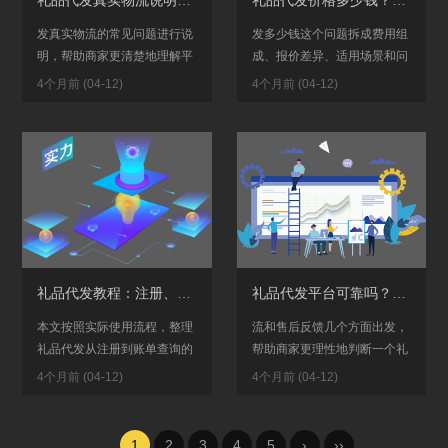
发真实物流的常见问题进行说
发多少钱这个问题拆成费用组
明，帮助商家更清楚地理解平
成、报价差异、适用场景和问
台物流表现的判断重点。 如果
价方式几部分来讲，适合准备
4个月前 (04-12)
4个月前 (04-12)
你是电商商家，在判断礼品代
初次合作、正在比较不同礼品
发网...
代发网...
礼品代发教程：注册、下单、发货查询完整流程
礼品代发平台可靠吗？发货流程、价格与真实物流说明
本文按照实际使用流程，整理
流和售后反馈几个方面出发，
礼品代发从注册到账单查询的
帮助商家更理性地判断一个礼
完整步骤，帮助新手更快上
品代发平台是否值得长期使
4个月前 (04-12)
4个月前 (04-12)
手。 如果你是第一次接触礼品
用。 如果你是第一次接触礼品
代发网...
代发网...
1
2
3
4
5
›
››