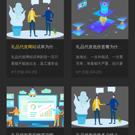
礼品代发网站
试单为什么越试越容易返工？录单准确率、回传时差和异常承接要一起测
礼品代发低价套餐为什么后期总成本更高？单票报价压下来了，返工和售后不一定会变少
礼品代发网站试单阶段一旦只
改地址、一次补电话、一次重
看能不能发出去，返工通常会
导单，单看都不严重，但只要
越试越多。真正该先测的，是
每天都有一批，就会把团队节
4个月前 (04-25)
4个月前 (04-20)
录单准确率、回传时差和异常
奏拖散。你如果之前看过礼品
承接边...
代发网...
礼品代发真实物流说明：物流轨迹、签收展示与常见问题
礼品代发价格多少钱？费用组成、线路价格和下单成本说明